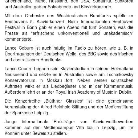
Griechenland, Irland, Russland, den USA, Südafrika, Südkorea
und Australien gab er Soloabende und Klavierkonzerte.
Mit dem Orchester des Westdeutschen Rundfunks spielte er
Beethovens 5. Klavierkonzert. Beim Internationalen Beethoven
Festival in Bonn gab er einen Abend mit fünf Sonaten, was die
Presse als “erfrischend unkonventionell und unakademisch”
kommentierte.
Lance Coburn ist auch häufig im Radio zu hören, wie z. B. in
Übertragungen der Deutschen Welle, des BBC sowie des irischen
und australischen Rundfunks.
Lance Coburn begann sein Klavierstudium in seinem Heimatland
Neuseeland und setzte es in Australien sowie am Tschaikowsky
Konservatorium in Moskau fort. Neben seinen solistischen
Auftritten wirkt er als Liedbegleiter und in der Kammermusik.
Außerdem lehrt er an der Royal Irish Academy of Music in Dublin.
Die Konzertreihe „Blüthner Classics“ ist eine gemeinsame
Veranstaltung der Alfred Reinhold Stiftung und der Medienstiftung
der Sparkasse Leipzig .
Junge internationale Preisträger von Klavierwettbewerben
kommen auf den Mediencampus Villa Ida in Leipzig, um ihr
Können unter Beweis zu stellen.