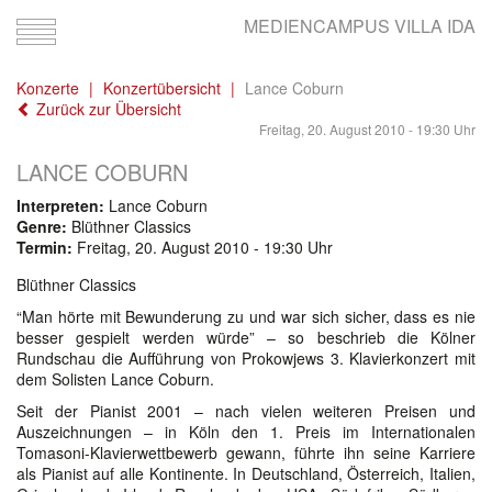
MEDIENCAMPUS VILLA IDA
Toggle
navigation
Konzerte
Konzertübersicht
Lance Coburn
Zurück zur Übersicht
Freitag, 20. August 2010 - 19:30 Uhr
LANCE COBURN
Interpreten:
Lance Coburn
Genre:
Blüthner Classics
Termin:
Freitag, 20. August 2010 - 19:30 Uhr
Blüthner Classics
“Man hörte mit Bewunderung zu und war sich sicher, dass es nie
besser gespielt werden würde” – so beschrieb die Kölner
Rundschau die Aufführung von Prokowjews 3. Klavierkonzert mit
dem Solisten Lance Coburn.
Seit der Pianist 2001 – nach vielen weiteren Preisen und
Auszeichnungen – in Köln den 1. Preis im Internationalen
Tomasoni-Klavierwettbewerb gewann, führte ihn seine Karriere
als Pianist auf alle Kontinente. In Deutschland, Österreich, Italien,