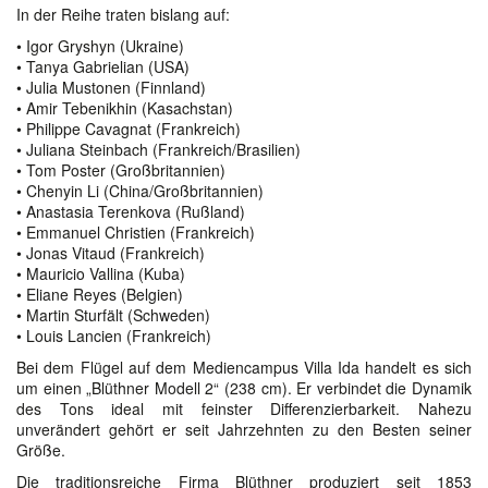
In der Reihe traten bislang auf:
• Igor Gryshyn (Ukraine)
• Tanya Gabrielian (USA)
• Julia Mustonen (Finnland)
• Amir Tebenikhin (Kasachstan)
• Philippe Cavagnat (Frankreich)
• Juliana Steinbach (Frankreich/Brasilien)
• Tom Poster (Großbritannien)
• Chenyin Li (China/Großbritannien)
• Anastasia Terenkova (Rußland)
• Emmanuel Christien (Frankreich)
• Jonas Vitaud (Frankreich)
• Mauricio Vallina (Kuba)
• Eliane Reyes (Belgien)
• Martin Sturfält (Schweden)
• Louis Lancien (Frankreich)
Bei dem Flügel auf dem Mediencampus Villa Ida handelt es sich
um einen „Blüthner Modell 2“ (238 cm). Er verbindet die Dynamik
des Tons ideal mit feinster Differenzierbarkeit. Nahezu
unverändert gehört er seit Jahrzehnten zu den Besten seiner
Größe.
Die traditionsreiche Firma Blüthner produziert seit 1853