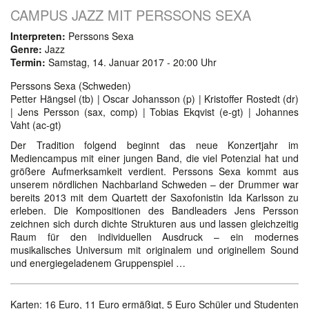
CAMPUS JAZZ MIT PERSSONS SEXA
Interpreten:
Perssons Sexa
Genre:
Jazz
Termin:
Samstag, 14. Januar 2017 - 20:00 Uhr
Perssons Sexa (Schweden)
Petter Hängsel (tb) | Oscar Johansson (p) | Kristoffer Rostedt (dr)
| Jens Persson (sax, comp) | Tobias Ekqvist (e-gt) | Johannes
Vaht (ac-gt)
Der Tradition folgend beginnt das neue Konzertjahr im
Mediencampus mit einer jungen Band, die viel Potenzial hat und
größere Aufmerksamkeit verdient. Perssons Sexa kommt aus
unserem nördlichen Nachbarland Schweden – der Drummer war
bereits 2013 mit dem Quartett der Saxofonistin Ida Karlsson zu
erleben. Die Kompositionen des Bandleaders Jens Persson
zeichnen sich durch dichte Strukturen aus und lassen gleichzeitig
Raum für den individuellen Ausdruck – ein modernes
musikalisches Universum mit originalem und originellem Sound
und energiegeladenem Gruppenspiel …
Karten: 16 Euro, 11 Euro ermäßigt, 5 Euro Schüler und Studenten