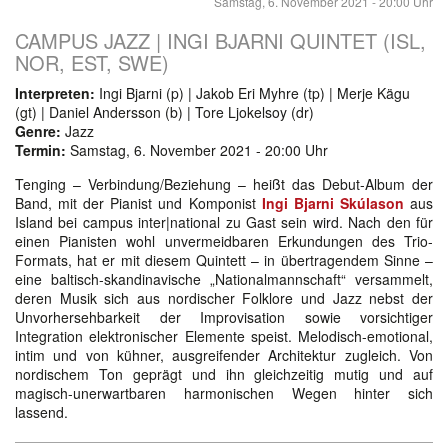
Samstag, 6. November 2021 - 20:00 Uhr
CAMPUS JAZZ | INGI BJARNI QUINTET (ISL,
NOR, EST, SWE)
Interpreten:
Ingi Bjarni (p) | Jakob Eri Myhre (tp) | Merje Kägu
(gt) | Daniel Andersson (b) | Tore Ljokelsoy (dr)
Genre:
Jazz
Termin:
Samstag, 6. November 2021 - 20:00 Uhr
Tenging – Verbindung/Beziehung – heißt das Debut-Album der
Band, mit der Pianist und Komponist
Ingi Bjarni Skúlason
aus
Island bei campus inter|national zu Gast sein wird. Nach den für
einen Pianisten wohl unvermeidbaren Erkundungen des Trio-
Formats, hat er mit diesem Quintett – in übertragendem Sinne –
eine baltisch-skandinavische „Nationalmannschaft“ versammelt,
deren Musik sich aus nordischer Folklore und Jazz nebst der
Unvorhersehbarkeit der Improvisation sowie vorsichtiger
Integration elektronischer Elemente speist. Melodisch-emotional,
intim und von kühner, ausgreifender Architektur zugleich. Von
nordischem Ton geprägt und ihn gleichzeitig mutig und auf
magisch-unerwartbaren harmonischen Wegen hinter sich
lassend.