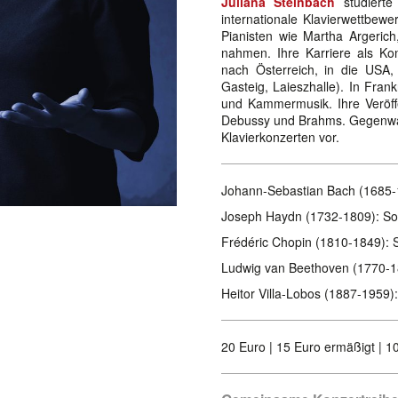
Juliana Steinbach
studierte
internationale Klavierwettbew
Pianisten wie Martha Argerich,
nahmen. Ihre Karriere als Kon
nach Österreich, in die USA,
Gasteig, Laieszhalle). In Frankr
und Kammermusik. Ihre Veröffe
Debussy und Brahms. Gegenwärti
Klavierkonzerten vor.
Johann-Sebastian Bach (1685-1
Joseph Haydn (1732-1809): So
Frédéric Chopin (1810-1849): S
Ludwig van Beethoven (1770-18
Heitor Villa-Lobos (1887-1959): 
20 Euro | 15 Euro ermäßigt | 1