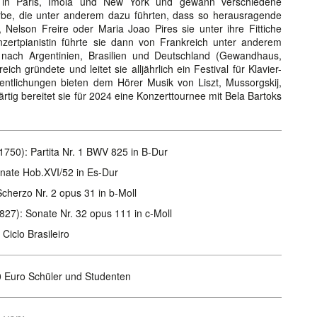
 in Paris, Imola und New York und gewann verschiedene
erbe, die unter anderem dazu führten, dass so herausragende
 Nelson Freire oder Maria Joao Pires sie unter ihre Fittiche
zertpianistin führte sie dann von Frankreich unter anderem
 nach Argentinien, Brasilien und Deutschland (Gewandhaus,
eich gründete und leitet sie alljährlich ein Festival für Klavier-
ntlichungen bieten dem Hörer Musik von Liszt, Mussorgskij,
g bereitet sie für 2024 eine Konzerttournee mit Bela Bartoks
750): Partita Nr. 1 BWV 825 in B-Dur
nate Hob.XVI/52 in Es-Dur
cherzo Nr. 2 opus 31 in b-Moll
27): Sonate Nr. 32 opus 111 in c-Moll
Ciclo Brasileiro
0 Euro Schüler und Studenten