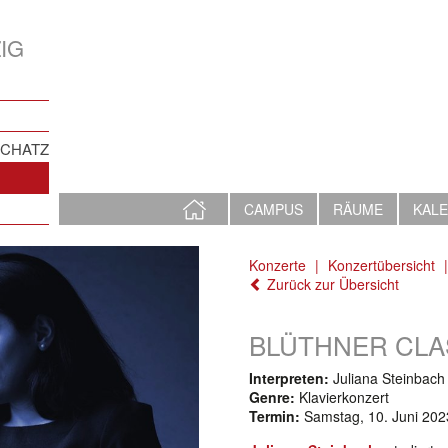
IG
SCHATZ
STARTSEITE
CAMPUS
RÄUME
KAL
Konzerte
Konzertübersicht
Zurück zur Übersicht
BLÜTHNER CLAS
Interpreten:
Juliana Steinbach
Genre:
Klavierkonzert
Termin:
Samstag, 10. Juni 202