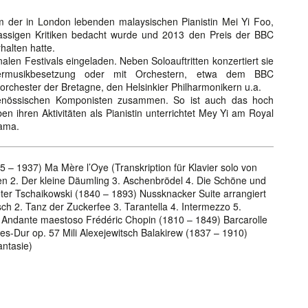
m der in London lebenden malaysischen Pianistin Mei Yi Foo,
lassigen Kritiken bedacht wurde und 2013 den Preis der BBC
halten hatte.
nalen Festivals eingeladen. Neben Soloauftritten konzertiert sie
musikbesetzung oder mit Orchestern, etwa dem BBC
orchester der Bretagne, den Helsinkier Philharmonikern u.a.
tgenössischen Komponisten zusammen. So ist auch das hoch
n ihren Aktivitäten als Pianistin unterrichtet Mey Yi am Royal
rama.
– 1937) Ma Mère l’Oye (Transkription für Klavier solo von
en 2. Der kleine Däumling 3. Aschenbrödel 4. Die Schöne und
ter Tschaikowski (1840 – 1893) Nussknacker Suite arrangiert
ch 2. Tanz der Zuckerfee 3. Tarantella 4. Intermezzo 5.
. Andante maestoso Frédéric Chopin (1810 – 1849) Barcarolle
Des-Dur op. 57 Mili Alexejewitsch Balakirew (1837 – 1910)
antasie)