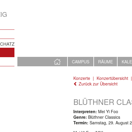
IG
SCHATZ
STARTSEITE
CAMPUS
RÄUME
KAL
Konzerte
Konzertübersicht
Zurück zur Übersicht
BLÜTHNER CLAS
Interpreten:
Mei Yi Foo
Genre:
Blüthner Classics
Termin:
Samstag, 29. August 2