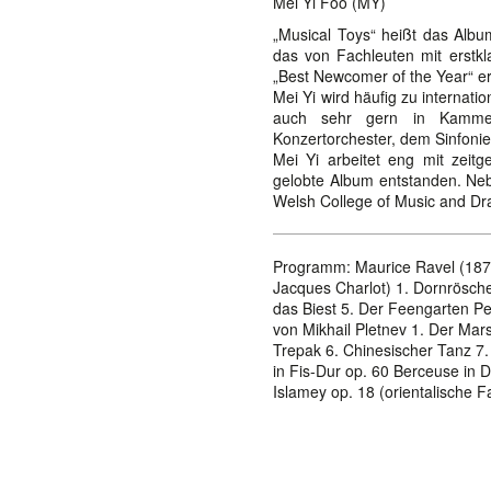
Mei Yi Foo (MY)
„Musical Toys“ heißt das Albu
das von Fachleuten mit erstk
„Best Newcomer of the Year“ er
Mei Yi wird häufig zu internatio
auch sehr gern in Kammer
Konzertorchester, dem Sinfonie
Mei Yi arbeitet eng mit zei
gelobte Album entstanden. Nebe
Welsh College of Music and D
Programm: Maurice Ravel (1875 
Jacques Charlot) 1. Dornrösch
das Biest 5. Der Feengarten Pe
von Mikhail Pletnev 1. Der Mars
Trepak 6. Chinesischer Tanz 7
in Fis-Dur op. 60 Berceuse in 
Islamey op. 18 (orientalische F