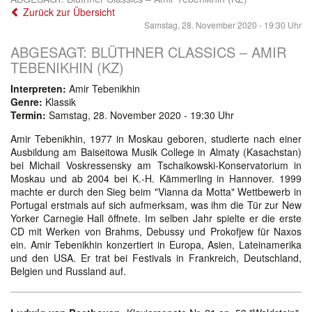
Zurück zur Übersicht
Samstag, 28. November 2020 - 19:30 Uhr
ABGESAGT: BLÜTHNER CLASSICS – AMIR
TEBENIKHIN (KZ)
Interpreten:
Amir Tebenikhin
Genre:
Klassik
Termin:
Samstag, 28. November 2020 - 19:30 Uhr
Amir Tebenikhin, 1977 in Moskau geboren, studierte nach einer
Ausbildung am Baiseitowa Musik College in Almaty (Kasachstan)
bei Michail Voskressensky am Tschaikowski-Konservatorium in
Moskau und ab 2004 bei K.-H. Kämmerling in Hannover. 1999
machte er durch den Sieg beim "Vianna da Motta" Wettbewerb in
Portugal erstmals auf sich aufmerksam, was ihm die Tür zur New
Yorker Carnegie Hall öffnete. Im selben Jahr spielte er die erste
CD mit Werken von Brahms, Debussy und Prokofjew für Naxos
ein. Amir Tebenikhin konzertiert in Europa, Asien, Lateinamerika
und den USA. Er trat bei Festivals in Frankreich, Deutschland,
Belgien und Russland auf.